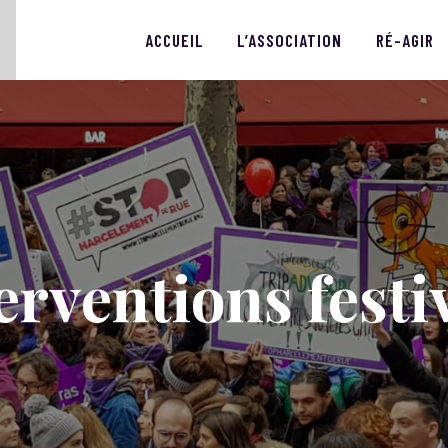
ACCUEIL
ACCUEIL
L’ASSOCIATION
RÉ-AGIR
L’ASSOCIATION
STOP HARCÈLEMENT DE RUE
RÉ-AGIR
RÉ-ACTIONS
CONTACT
erventions festi