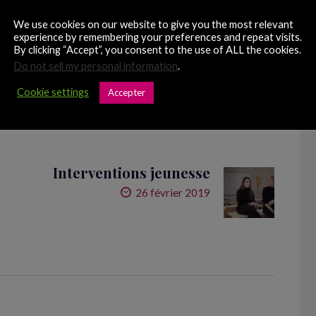
ays, Coucool), e
n Bretagne (Vieilles charrues),
We use cookies on our website to give you the most relevant
experience by remembering your preferences and repeat visits.
nsmusicales), à
Monptellier (What The Fest).
By clicking “Accept”, you consent to the use of ALL the cookies.
Do not sell my personal information
.
nne lors de vos événements festifs, contactez
Cookie settings
Accepter
l contact@stopharcelementderue.org.
Interventions jeunesse
26 février 2019