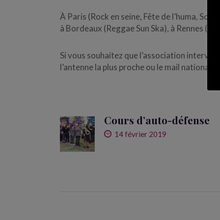
À Paris (Rock en seine, Fête de l’huma, Solid
à
Bordeaux (Reggae Sun Ska), à
Rennes (Tra
Si vous souhaitez que l’association intervie
l’antenne la plus proche ou le mail nationa
Cours d’auto-défense
14 février 2019